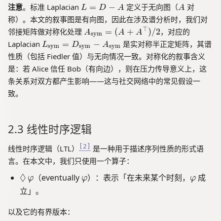
N
a
a
L
A
d
注意
0
。标准 Laplacian
=
−
定义于无向图（
对
ts
L
D
A
A
d
_
_
}
=
a
,
称）。本文的叙事图是有向图，因此在涉及谱分析时，我们对
a
2
2
D
_
d
A
⊤
邻接矩阵做对称化处理
=
(
+
)
/
2
，对应的
_
A
A
A
sym
-
2
_
_
L
Laplacian
=
−
是实对称半正定矩阵，其谱
2
L
D
A
A
sym
sym
sym
{
N
_
\l
性质（包括 Fiedler 值）与无向情况一致。对称化的叙事含义
\
{
)
e
是：若 Alice 信任 Bob（有向边），则在压力传导意义上，这
te
\
q
条关系对双方都产生影响——这与社交网络中的常见假设一
x
te
\
t
致。
x
c
{
t
d
s
{
o
y
s
2.3 线性时序逻辑
m
ts
y
}
\l
m
[2]
线性时序逻辑（LTL）
是一种用于描述序列性质的形式语
}
}
e
言。在本文中，我们只使用一个算子：
=
}
q
(
\
◊
\
\
（eventually
）：表示「在未来某个时刻，
成
=
φ
φ
φ
\l
A
D
v
v
D
立」。
a
+
_
ia
a
a
m
A
{
m
r
r
以及它的有界版本：
b
^
\