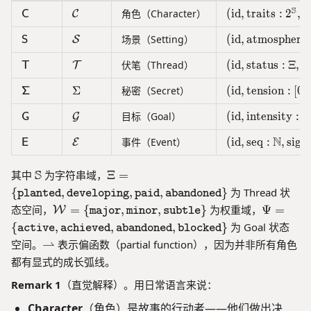
t
E
sf
a
S
h
\mathsf{C}
\mathcal{C}
(\text{id}, \te
角色（Character）
(
id
,
traits
:
2
,
a
C
C
o
,\
{
t
c
\
p
s
\mathsf{S}
\mathcal{S}
(\text{id}, \t
场景（Setting）
(
id
,
atmosphere
h
S
S
al
O
h
a
sf
{
\mathsf{T}
\mathcal{T}
(\text{id}, \te
伏笔（Thread）
(
id
,
status
:
Ξ
,
w
m
T
T
i)
n
{
C
e
s
C
},
\mathsf{\Sigma}
\Sigma
(\text{id}, \te
Σ
秘密（Secret）
(
id
,
tension
:
[
0
,
Σ
g
\
},
\
a
te
\
m
\mathsf{G}
\mathcal{G}
(\text{id}, \tex
目标（Goal）
(
id
,
intensity
:
[
G
G
x
m
a
t
N
\mathsf{E}
\mathcal{E}
(\text{id}, \te
a
事件（Event）
(
id
,
seq
:
,
sig
:
t
E
E
{-
t
h
}
h
c
\
S
\
其中
为字符串域，
Ξ
=
se
sf
al
m
X
{
,
,
,
}
为 Thread 状
planted
developing
paid
abandoned
ri
{
{
a
i
\
\
态空间，
=
{
,
,
}
为权重域，
Ψ
=
W
major
minor
subtle
f}
S
G
t
=
m
P
{
,
,
,
}
为 Goal 状态
active
achieved
abandoned
blocked
},
},
h
\
at
si
\
\
空间。
⇀
表示偏函数（partial function），因为并非所有角色
\
b
{
hc
=
r
m
m
b
\
都有显式的成长弧线。
al
\
i
a
a
{
t
{
{
Remark 1
（直觉解释）。用日常语言来说：
g
t
t
S
e
W
\
h
h
h
}
x
Character
（角色）是故事的行动者——他们做出决
}
t