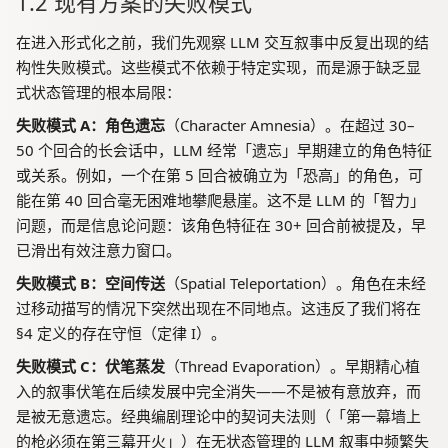
1.2 现有方案的失败模式
e
\
在进入形式化之前，我们先观察 LLM 交互叙事中反复出现的结
h
构性失败模式。这些模式不依赖于特定实现，而是源于缺乏显
a
式状态管理的根本局限：
t
{
失败模式 A：角色遗忘
（Character Amnesia）。在超过 30–
S
50 个回合的长会话中，LLM 经常「遗忘」早期建立的角色特征
}|
或关系。例如，一个在第 5 回合被确立为「恐高」的角色，可
能在第 40 回合毫无困难地攀爬悬崖。这不是 LLM 的「智力」
问题，而是信息论问题：该角色特征在 30+ 回合前被提及，早
已滑出有效注意力窗口。
失败模式 B：空间传送
（Spatial Teleportation）。角色在未经
过移动描写的情况下突然出现在不同地点。这违反了我们将在
§4 定义的存在守恒（定律 I）。
失败模式 C：伏笔蒸发
（Thread Evaporation）。早期精心植
入的叙事伏笔在后续发展中完全消失——不是被有意放弃，而
是被无意遗忘。经典编剧理论中的契诃夫法则（「第一幕墙上
的枪必须在第三幕开火」）在无状态管理的 LLM 叙事中频繁失