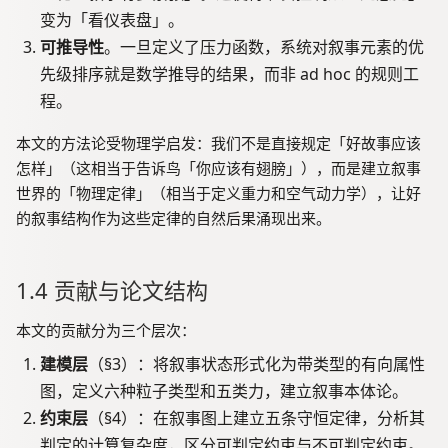
G
变为「看仪表盘」。
)
可推导性
。一旦定义了压力函数，系统对叙事元素的优
先级排序就是数学推导的结果，而非 ad hoc 的规则工
程。
本文的方法论受物理学启发：我们不是直接规定「好故事应该
怎样」（这相当于告诉鸟「你应该有翅膀」），而是建立叙事
世界的「物理定律」（相当于定义重力和空气动力学），让好
的叙事结构作为这些定律的自然后果涌现出来。
1.4 贡献与论文结构
本文的贡献分为三个层次：
建模层
（§3）：将叙事状态形式化为带类型的有向属性
图，定义六种粒子类型和五类力，建立叙事本体论。
约束层
（§4）：在叙事图上建立五条守恒定律，分析其
判定的计算复杂度，区分可判定约束与不可判定约束。