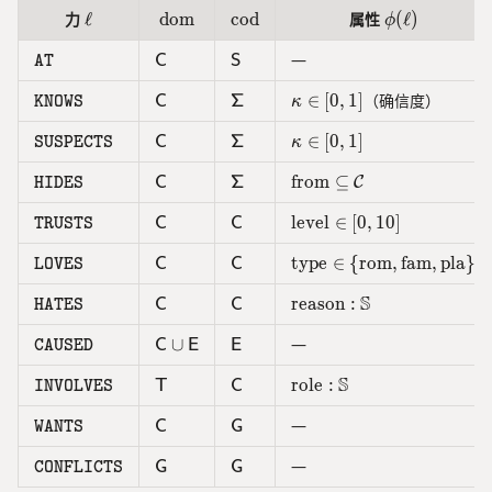
\
\i
x
\ell
\text{dom}
\text{cod}
\phi(\ell)
力
ℓ
dom
cod
属性
(
ℓ
)
el
ϕ
n
t
l,
\
{
\texttt{AT}
\mathsf{C}
\mathsf{S}
—
C
S
AT
u
m
d
)
a
\texttt{KNOWS}
\mathsf{C}
\mathsf{\Sigma}
\kappa \in [0,1]
∈
[
0
,
1
]
（确信度）
o
C
Σ
KNOWS
κ
\i
t
m
n
\texttt{SUSPECTS}
\mathsf{C}
\mathsf{\Sigma}
\kappa \in [0,1]
∈
[
0
,
1
]
C
Σ
SUSPECTS
h
κ
}
E
c
(
\texttt{HIDES}
\mathsf{C}
\mathsf{\Sigma}
\text{from} \subseteq 
from
⊆
,\
C
Σ
C
HIDES
al
\
,
{
el
\texttt{TRUSTS}
\mathsf{C}
\mathsf{C}
\text{level} \in [0,10]
level
∈
[
0
,
1
0
]
C
C
TRUSTS
\
L
l)
el
}
\texttt{LOVES}
\mathsf{C}
\mathsf{C}
\text{type} \in \{\tex
type
∈
{
rom
,
fam
,
pla
}
\
C
C
LOVES
l
ti
\i
S
\texttt{HATES}
\mathsf{C}
\mathsf{C}
\text{reason}: \mathb
reason
:
C
C
HATES
m
n
es
\texttt{CAUSED}
\mathsf{C} \cup \mathsf{E}
\mathsf{E}
∪
—
\
C
E
E
CAUSED
\
m
te
S
\texttt{INVOLVES}
\mathsf{T}
\mathsf{C}
\text{role}: \mathbb{S
role
:
T
C
INVOLVES
a
x
t
\texttt{WANTS}
\mathsf{C}
\mathsf{G}
t
—
C
G
WANTS
h
{
c
\texttt{CONFLICTS}
\mathsf{G}
\mathsf{G}
—
G
G
CONFLICTS
c
al