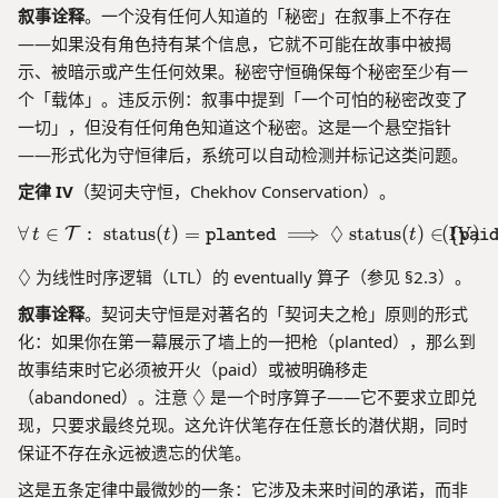
叙事诠释
。一个没有任何人知道的「秘密」在叙事上不存在
——如果没有角色持有某个信息，它就不可能在故事中被揭
示、被暗示或产生任何效果。秘密守恒确保每个秘密至少有一
个「载体」。违反示例：叙事中提到「一个可怕的秘密改变了
一切」，但没有任何角色知道这个秘密。这是一个悬空指针
——形式化为守恒律后，系统可以自动检测并标记这类问题。
定律 IV
（契诃夫守恒，Chekhov Conservation）。
◊
∀
∈
:
status
(
)
=
\forall\, t \in \mathcal{T}
⟹
status
(
)
∈
(
I
{
V
)
T
t
t
planted
t
pai
\
◊
为线性时序逻辑（LTL）的 eventually 算子（参见 §2.3）。
D
叙事诠释
。契诃夫守恒是对著名的「契诃夫之枪」原则的形式
ia
化：如果你在第一幕展示了墙上的一把枪（planted），那么到
m
o
故事结束时它必须被开火（paid）或被明确移走
n
\
◊
（abandoned）。注意
是一个时序算子——它不要求立即兑
d
D
现，只要求最终兑现。这允许伏笔存在任意长的潜伏期，同时
ia
保证不存在永远被遗忘的伏笔。
m
o
这是五条定律中最微妙的一条：它涉及未来时间的承诺，而非