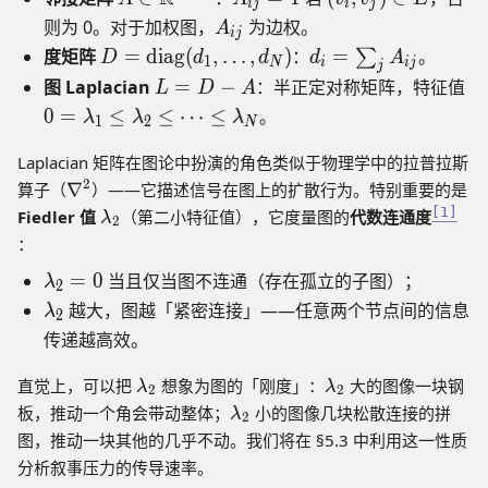
(
i
j
i
j
al
}
{
\i
_
v
A
则为 0。对于加权图，
为边权。
V
A
{
A
i
j
n
{i
_
_
,
D
d
L
度矩阵
=
diag
(
,
…
,
)
：
=
。
∑
}
D
d
d
d
A
1
N
i
i
j
j
\
j
i,
E
{
}
=
_i
L
0
图 Laplacian
=
−
：半正定对称矩阵，特征值
L
D
A
m
}
v
)
ij
\
\
=
=
=
0
=
≤
≤
⋯
≤
。
λ
λ
λ
a
=
_
ti
1
2
}
N
te
\
D
\l
t
1
j)
m
x
s
-
a
Laplacian 矩阵在图论中扮演的角色类似于物理学中的拉普拉斯
es
h
\
t
u
A
m
\
2
算子（
∇
）——它描述信号在图上的扩散行为。特别重要的是
V
b
i
{
m
b
n
\l
[1]
Fiedler 值
（第二小特征值），它度量图的
代数连通度
λ
b
n
2
d
_j
a
d
a
：
{
E
ia
A
b
a
m
R
\l
l
g
_
=
0
当且仅当图不连通（存在孤立的子图）；
λ
b
_
2
}
a
a
}
{i
d
\l
越大，图越「紧密连接」——任意两个节点间的信息
1
λ
2
^
^
m
a
(
j}
a
\l
传递越高效。
{
2
_
b
d
m
e
N
2
d
_
b
\l
\l
q
直觉上，可以把
想象为图的「刚度」：
大的图像一块钢
λ
λ
2
2
\
a
1,
a
a
d
\l
\l
板，推动一个角会带动整体；
小的图像几块松散连接的拼
λ
ti
2
_
m
m
\l
a
a
a
图，推动一块其他的几乎不动。我们将在 §5.3 中利用这一性质
m
b
b
2
d
m
_
m
分析叙事压力的传导速率。
es
d
d
=
b
o
2
b