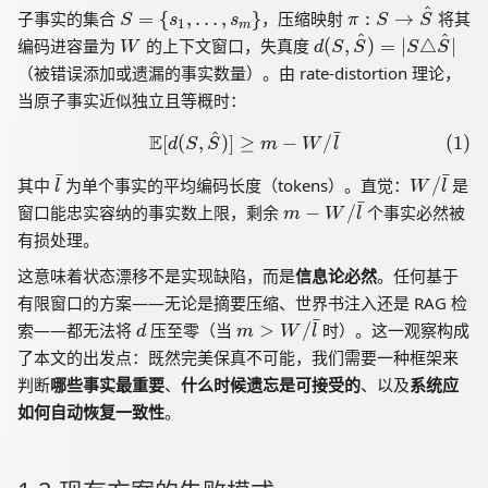
x
)
^
S
\
m
子事实的集合
=
{
,
…
,
}
，压缩映射
:
→
将其
S
s
s
π
S
S
_
1
m
>
=
p
a,
^
^
W
d
编码进容量为
的上下文窗口，失真度
{
(
,
)
=
∣
△
∣
W
d
S
S
S
S
W
\
i:
P
(
<
（被错误添加或遗漏的事实数量）。由 rate-distortion 理论，
{
S
_
S
t
当原子事实近似独立且等概时：
s
\
\
,
}
_
t
r
\
)
ˉ
^
E
\mathbb{E}[d(S,\hat{S})] \
[
(
,
)
]
≥
−
/
(
1
)
d
S
S
m
W
l
1,
o
h
h
\l
\
o
ˉ
ˉ
a
\
W
其中
为单个事实的平均编码长度（tokens）。直觉：
/
是
l
W
l
d
h
\
t
b
/
ˉ
m
窗口能忠实容纳的事实数上限，剩余
−
/
个事实必然被
m
W
l
o
a
}
{
a
\b
-
有损处理。
ts
t
S
r
ar
W
,
{
}
{
{l
这意味着状态漂移不是实现缺陷，而是
信息论必然
。任何基于
/\
s
S
)
l
}
ba
有限窗口的方案——无论是摘要压缩、世界书注入还是 RAG 检
_
}
=
}
r{
ˉ
d
m
索——都无法将
压至零（当
>
/
时）。这一观察构成
d
m
W
l
m
|
l}
>
了本文的出发点：既然完美保真不可能，我们需要一种框架来
\
S
W
}
判断
哪些事实最重要
、
什么时候遗忘是可接受的
、以及
系统应
\
/\
tr
如何自动恢复一致性
。
ba
ia
r{
n
l}
gl