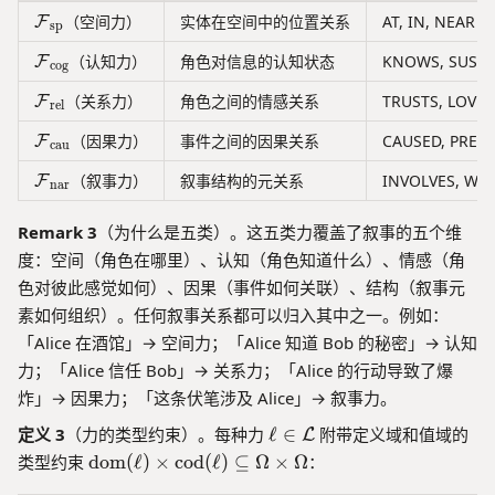
c
u
\mathcal{F}_{\text{sp}}
（空间力）
实体在空间中的位置关系
AT, IN, NEAR
F
al
sp
s
{
al
\mathcal{F}_{\text{cog}}
（认知力）
角色对信息的认知状态
KNOWS, SUSPEC
F
cog
L
}
}
}
\mathcal{F}_{\text{rel}}
（关系力）
角色之间的情感关系
TRUSTS, LOVES
F
rel
)
\mathcal{F}_{\text{cau}}
（因果力）
事件之间的因果关系
CAUSED, PREV
F
=
cau
\
\mathcal{F}_{\text{nar}}
（叙事力）
叙事结构的元关系
INVOLVES, WAN
F
nar
{
v
Remark 3
（为什么是五类）。这五类力覆盖了叙事的五个维
\
度：空间（角色在哪里）、认知（角色知道什么）、情感（角
m
id
色对彼此感觉如何）、因果（事件如何关联）、结构（叙事元
\
素如何组织）。任何叙事关系都可以归入其中之一。例如：
e
「Alice 在酒馆」→ 空间力；「Alice 知道 Bob 的秘密」→ 认知
xi
力；「Alice 信任 Bob」→ 关系力；「Alice 的行动导致了爆
st
炸」→ 因果力；「这条伏笔涉及 Alice」→ 叙事力。
s
\,
\
定义 3
（力的类型约束）。每种力
ℓ
∈
附带定义域和值域的
L
(
el
\
类型约束
dom
(
ℓ
)
×
cod
(
ℓ
)
⊆
Ω
×
Ω
：
v,
l
te