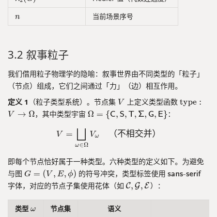
2
n
当前场景序号
n
3.2 叙事粒子
我们借用粒子物理学的隐喻：叙事世界由不同类型的「粒子」
（节点）组成，它们之间通过「力」（边）相互作用。
V
\
定义 1
（粒子类型系统）。节点集
上定义类型函数
type
:
V
te
\
→
Ω
，其中类型宇宙
Ω
=
{
,
,
,
,
,
}
：
C
S
T
Σ
G
E
V
x
O
⨆
t
V = \bigsqcup_{\omega 
m
=
（不相交并）
V
V
ω
{
e
∈
Ω
ω
t
g
即每个节点恰好属于一种类型。六种类型的定义如下。为避免
y
a
p
G
\
与图
=
(
,
,
)
的符号冲突，类型标签使用
-
=
s
a
n
s
s
e
r
i
f
G
V
E
ϕ
e
=
m
\
\
字体，对应的节点子集使用花体（如
,
,
）：
C
G
E
}:
(
a
{
m
V
V
t
\
a
\omega
类型
节点集
语义
ω
\
,
h
m
t