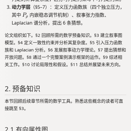
动力学层
（§5–7）：定义压力函数族（四个独立压力，
P
其中
内嵌稳态调节机制）、叙事张力指数、
P
ρ
_
Laplacian 谱分析，提出 6 条猜想。
\
r
论文组织如下。§2 回顾所需的数学预备知识。§3 建立叙事图
h
模型。§4 定义一致性约束并分析其复杂度。§5 引入压力函数
o
族和 Laplacian 分析。§6 发展叙事动力学理论。§7 提出猜想和
开放问题。§8 通过一个完整案例演示框架的运作。§9 综述相
关工作。§10 讨论局限性和假设。§11 总结并展望未来方向。
2. 预备知识
本节回顾后续章节所需的数学工具。熟悉这些概念的读者可直
接跳至 §3。
2.1 有向属性图