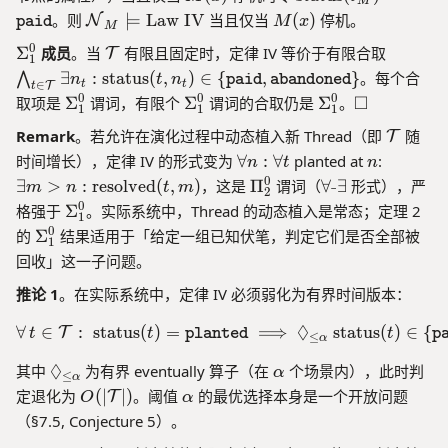
S
ca
M
x
)
)
(x
e
}}
\
M
1
。则
⊨
Law IV
当且仅当
(
)
停机。
N
paid
l{
E
M
x
t
M
)
xt
m
|)
(x
^
N
D
{
\
\
\
0
Σ
成员
。当
有限且固定时，定律 IV 等价于有限合取
T
{s
at
)
0
1
}
st
}
Si
m
bi
ta
∃
:
status
(
,
)
∈
{
,
}
。每个合
⋀
n
h
t
n
paid
abandoned
_
t
t
∈
T
a
t
}|
g
a
g
tu
\
\
\
\
□
0
0
0
ca
取项是
Σ
谓词，有限个
Σ
谓词的合取仍是
Σ
。
M
t
1
1
1
m
t
w
)
s}
Si
Si
Si
s
l{
u
\
a
h
e
Remark
。若允许在演化过程中动态植入新 Thread（即
随
T
(t
g
g
g
q
N
s
m
_
c
d
\
n
\
时间增长），定律 IV 的形式变为
∀
:
∀
planted at
_
:
m
m
n
t
m
u
n
}
}
a
1
al
g
f
e
M
\
\
0
a
a
a
a
∃
>
:
_
resolved
(
,
)
，这是
Π
谓词（
∀
-
∃
形式），严
m
n
t
m
=
2
t
^
{
e
o
xi
)
P
f
_
_
_
r
M
\
0
格强于
Σ
。实际系统中，Thread 的动态植入是常态；定理 2
\
h
0
T
_
1
r
st
=
i
o
1
1
1
e
\
Si
\
0
的
Σ
结果适用于「给定一组已知伏笔，判定它们是否全部被
t
c
}
{
a
s
\t
1
_
r
^
^
^
m
g
Si
e
al
回收」这一子问题。
t
ll
m
e
2
a
0
0
0
o
m
g
x
{
\i
n
>
xt
^
ll
d
a
推论 1
。在实际系统中，定律 IV 必须弱化为有界时间版本：
m
tt
T
n
:
n:
tt
0
\
el
_
a
t
}
\
\
\
{
◊
t
∀
∈
:
status
(
)
=
\forall\, t \in \mathcal{T}
⟹
status
(
)
∈
{
s
T
t
1
t
planted
t
p
_
≤
α
{
m
f
te
p
e
\t
^
1
p
a
\
◊
o
\
x
其中
为有界 eventually 算子（在
个场景内），此时判
ai
x
α
e
0
≤
α
^
la
t
D
r
a
t
d
O
\
t
定退化为
xt
(
∣
∣
)
。阈值
的最优选择本身是一个开放问题
T
O
α
0
n
h
ia
a
l
{
}
(|
a
{
{
（§7.5, Conjecture 5）。
t
c
m
ll
p
re
\
l
-
L
e