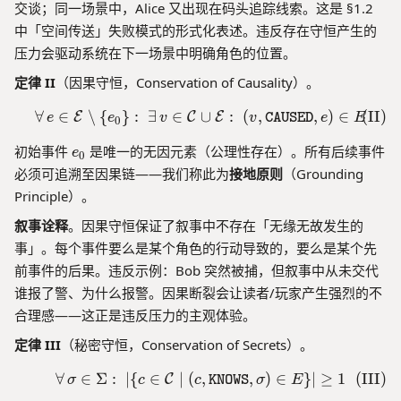
s
t
c
交谈；同一场景中，Alice 又出现在码头追踪线索。这是 §1.2
!
s
o
中「空间传送」失败模式的形式化表述。违反存在守恒产生的
d
压力会驱动系统在下一场景中明确角色的位置。
}
(
定律 II
（因果守恒，Conservation of Causality）。
\
∀
∈
∖
{
}
:
∃
∈
∪
\forall\, e \in \mathcal{E}
:
(
,
,
)
∈
(
I
I
)
E
C
E
e
el
e
v
v
CAUSED
e
E
0
l)
e
初始事件
是唯一的无因元素（公理性存在）。所有后续事件
e
0
_
必须可追溯至因果链——我们称此为
接地原则
（Grounding
0
Principle）。
叙事诠释
。因果守恒保证了叙事中不存在「无缘无故发生的
事」。每个事件要么是某个角色的行动导致的，要么是某个先
前事件的后果。违反示例：Bob 突然被捕，但叙事中从未交代
谁报了警、为什么报警。因果断裂会让读者/玩家产生强烈的不
合理感——这正是违反压力的主观体验。
定律 III
（秘密守恒，Conservation of Secrets）。
∀
∈
Σ
:
∣
{
∈
∣
(
\forall\, \sigma \in \Sigma
,
,
)
∈
}
∣
≥
1
(
I
I
I
)
C
σ
c
c
KNOWS
σ
E