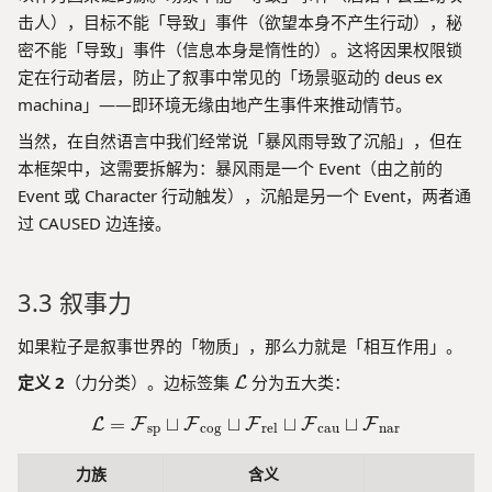
},
}
t
击人），目标不能「导致」事件（欲望本身不产生行动），秘
\
(
{
密不能「导致」事件（信息本身是惰性的）。这将因果权限锁
t
\
a
e
定在行动者层，防止了叙事中常见的「场景驱动的 deus ex
m
b
x
machina」——即环境无缘由地产生事件来推动情节。
a
a
tt
t
n
当然，在自然语言中我们经常说「暴风雨导致了沉船」，但在
t
h
d
本框架中，这需要拆解为：暴风雨是一个 Event（由之前的
{
c
o
b
Event 或 Character 行动触发），沉船是另一个 Event，两者通
al
n
lo
过 CAUSED 边连接。
{
e
c
F
d
k
}
}
e
_
3.3 叙事力
\
d
{
}
}
\
如果粒子是叙事世界的「物质」，那么力就是「相互作用」。
\
te
}
\
定义 2
（力分类）。边标签集
分为五大类：
L
x
m
t
=
⊔
⊔
\mathcal{L} = \mathcal{F}
⊔
⊔
L
F
F
a
F
F
F
{
sp
cog
rel
cau
nar
t
c
h
力族
含义
a