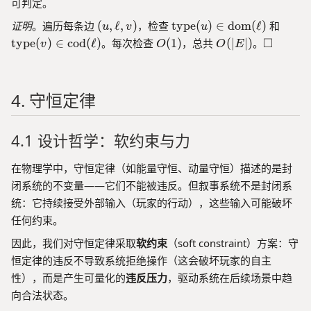
}
可判定。
m
E
(
(
\
\
证明
。遍历每条边
(
,
ℓ
,
)
，检查
type
(
)
∈
dom
(
ℓ
)
和
es
u
v
u
|)
u
u
te
t
\
O
O
\
□
type
(
)
∈
cod
(
ℓ
)
。每次检查
(
1
)
，总共
(
∣
∣
)
。
)
v
O
O
E
,
x
e
O
(
(|
s
\i
\
t
x
m
1
E
q
n
e
{
t
e
)
|)
u
\
4. 守恒定律
ll
t
{
g
a
te
,
y
t
a
r
x
v
p
y
e
t
4.1 设计哲学：软约束与力
)
e
p
{
}
e
d
在物理学中，守恒定律（如能量守恒、动量守恒）描述的是封
(
}
o
u
(
闭系统的不变量——它们不能被违反。但叙事系统不是封闭系
m
)
v
统：它持续接受外部输入（玩家的行动），这些输入可能破坏
}
\i
)
(
任何约束。
n
\
\
因此，我们对守恒定律采取
软约束
（soft constraint）方案：守
\
i
el
te
n
恒定律的违反不导致系统拒绝操作（这会破坏玩家的自主
l)
x
\
\l
性），而是产生可量化的
违反压力
，驱动系统在后续场景中趋
t
t
a
向合法状态。
{
e
n