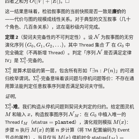
t
O
\
□
四者之和为
(
∣
∣
+
∣
∣
)
。
\
O
V
E
E
c
}
m
(|
}
s
}|
h
m
}
al
这一结果意味着，检验叙事图的当前快照是否一致是
廉价
的
^
a|
V
q
}
+
c
at
\
{
——代价与图的规模成线性关系。对于典型的交互叙事（几十
|
u
+
+
^
|
al
hc
se
E
+
a
个角色、几百条关系），这在毫秒级内可完成。
(c
|E
+
E
{
al
t
}|
|
r
)
_{
(c
_
G
\
定理 2
（契诃夫完备性的不可判定性）。设
{
为叙事图的无穷
N
m
+
E
e
\t
)
{
}
m
(
G
\
G
演化序列
(
,
,
,
…
)
，其中 Thread 集合
在
中
in
T
G
G
G
G
|)
|
0
1
2
0
ex
a
\
\
G
m
_
}|
\
u
完全确定（不再新增 Thread）。判定「序列
是否满足定律
N
E
tt
t
n
te
_
a
0
+
m
s
\
0
IV」是
Σ
-完备的。
_
h
t{
1
0,
t
e
x
a
|E
Si
\
{
c
\
\
0
G
K
h
Σ
是算术层级的第一层，包含所有形如「
∃
:
(
)
」的可递
q
tt
n
t
P
n
g
_{
1
{
\
al
Si
e
_
c
N
\
0
h
归枚举谓词。
Σ
1
-完备意味着该问题与停机问题等价：不存在通
t
m
\t
e
1
te
{
g
x
1,
al
Si
O
c
{
a
用算法能判定任意叙事序列是否满足契诃夫守恒。
ex
_
N
x
m
is
G
{
g
al
W
_
A
tt
0
}
a
t
证明
。
_
tt
T
m
{
1
S
T
t{
\
_
s
2,
}
t
a
N
^
\
}}
0
Σ
-难
。我们构造从停机问题到契诃夫判定的归约。给定图灵机
}
W
1
n
\l
}
1
_
{
}
0
Si
|)
M
x
\
G
}|
和输入
，构造叙事图序列
：在
中植入唯一的
N
M
x
G
^
A
:
d
0
1
M
C
g
m
_
)
t_
\
M
0
Thread
（
status
=
），演化规则模拟
P
(
)
：
o
N
t
planted
M
x
^
A
M
m
at
0
M
t
(x
(
ts
n
M
n
步骤
执行
0
(
)
的第
步计算（将 TM 配置编码为 Event
T
n
M
x
n
a
U
h
e
)
n
)
(x
M
S
\t
节点的属性），当且仅当
(
)
停机时令
status
(
)
=
_
M
x
t