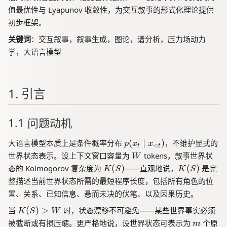
=
值最优性与 Lyapunov 收敛性，为交互叙事的形式化理论提供
\
初步框架。
{
P
关键词
：交互叙事，叙事生成，图论，谱分析，压力场动力
_
学，大语言模型
\
t
a
u,
1. 引言
P
_
\
1.1 问题动机
si
g
p
大语言模型本质上是条件概率分布
(
∣
)
，不维护显式的
p
x
x
<
t
t
m
(
W
世界状态表示。设上下文窗口容量为
tokens，叙事世界状
W
a,
x
K
K
态的 Kolmogorov 复杂度为
(
)
——直观地说，
(
)
是完
K
S
K
S
P
_
(
(
整描述当前世界状态所需的最短程序长度，包括所有角色的位
_
t
S
S
\
置、关系、已知信息、悬而未决的伏笔、以及因果历史。
\
)
)
g
m
K
当
(
)
>
时，状态漂移不可避免——某些世界事实必须
K
S
W
a
id
(S
m
被截断或有损压缩。更严格地说，设世界状态可表示为
个原
m
m