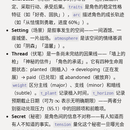
t
sf
c
tt
=
e
定、采取行动、承受后果。
是角色的稳定性格
traits
h
{
al
t
\
x
特征（如「好奇、固执」），
a
描述角色的成长轨迹
T
{
arc
{
{\
tt
r
},
E
p
（如「从怯懦到勇敢，进度 60%」）。
te
t
p
\
}
la
Setting
（场景）是叙事发生的空间——一间酒馆、一
xt
{
o
m
n
tt
a
座城堡、一片战场。
是该空间的情绪基调
o
atmosphere
a
t
{
c
n
t
（如「阴森」「温馨」）。
e
m
ti
u
h
d
Thread
（伏笔）是一条尚未完结的因果线——「墙上的
aj
v
p
sf
},
or
e
枪」「神秘的信件」「角色的承诺」。它有四种生命周
{
\
},
},
期状态：planted（刚植入）→ developing（正在发
\
t
\t
\
Si
e
展）→ paid（已兑现）或 abandoned（被放弃）。
ex
t
g
x
区分主线（major）、支线（minor）和暗线
tt
e
weight
m
tt
t{
x
（subtle）。
记录植入时间，
记录
τ_plant
τ_horizon
a
t
m
tt
\
},
预期截止日期（可为
∞
表示无明确期限）——两者分
{
in
t
\
i
d
别驱动兑现压力（§5.1）中的回顾项和前瞻项。
or
{
m
e
n
},
a
Secret
（秘密）是角色间的信息不对称——有人知道而
a
v
f
\t
c
有人不知道的事实。
量化这个秘密一旦曝光会
t
tension
el
t
ex
h