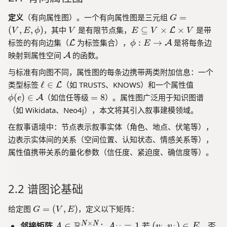
G
定义
（有向属性图）。一个有向属性图是三元组
=
G
=
V
E
(
,
,
)
，其中
是有限节点集，
⊆
×
×
是带
L
V
E
ϕ
V
E
V
V
(
\
\
\
标签的有向边集（
为标签集合），
:
→
是将每条边
L
A
ϕ
E
V
s
m
p
\
映射到属性空间
的函数。
A
,
u
a
hi
m
E
b
与标准有向图不同，属性图的每条边携带两类附加信息：一个
t
:
a
,
se
\
\
h
E
类型标签
ℓ
∈
（如 TRUSTS、KNOWS）和一个属性值
L
t
\
te
el
p
c
\
=
h
(
)
∈
（如信任等级
=
8
）。属性图广泛用于知识图谱
A
ϕ
e
p
q
l
hi
al
t
8
c
（如 Wikidata、Neo4j），本文将其引入叙事建模领域。
h
V
\i
(e
{
o
al
i)
\
n
)
在叙事语境中：节点表示叙事实体（角色、地点、伏笔等），
L
\
{
ti
\
\i
}
m
边表示实体间的关系（空间位置、认知状态、情感关系等），
A
m
m
n
a
}
属性值携带关系的量化参数（信任度、紧迫度、确信度等）。
es
a
\
t
\
t
m
h
m
h
a
c
2.2 谱图论基础
a
c
t
al
t
al
h
{
G
给定图
=
(
,
)
，定义以下矩阵：
h
G
V
E
{
c
A
=
c
L
al
}
×
A
R
A
(
N
N
邻接矩阵
∈
：
=
1
若
(
,
)
∈
，否
A
A
v
v
E