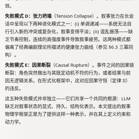
效。
失败模式 D：张力坍塌
（Tension Collapse）。叙事张力在长会
话中呈现以下两种退化模式之一：(i) 单调递减——系统无法自
行引入新的冲突或复杂化，叙事变得平淡；(ii) 混乱振荡——缺
乏节奏控制，连续的高强度事件导致叙事疲劳。这两种模式都
偏离了经典编剧理论所描述的健康张力曲线（参见 §6.3 三幕同
构）。
失败模式 E：因果断裂
（Causal Rupture）。事件之间的因果链
断裂：角色突然做出与其既定动机不符的行为，或者结果与前
因无逻辑关系。在形式化框架中，这对应因果守恒（定律 II）
的违反。
这五种失败模式并非独立——它们共享一个共同的根源：LLM
缺乏对叙事状态的显式、持久、结构化表示。本文提出的叙事
物理学框架正是为了提供这样一种表示，并在其上定义约束和
动力学。