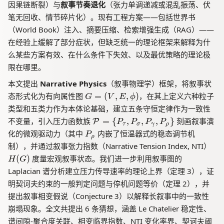
因果链断裂）与
叙事节奏退化
（张力单调递减或混乱振荡、伏
笔无回收、情节碎片化）。现有工程方案——包括世界书
（World Book）注入、摘要压缩、检索增强生成（RAG）——
在经验上缓解了部分症状，但缺乏统一的理论框架来解释为什
么某些方案有效、在什么条件下失效、以及最优策略的理论极
限在哪里。
本文提出
Narrative Physics
（叙事物理学）框架，将叙事状
G
态形式化为有向属性图
=
(
,
,
)
，在其上定义六种粒子
G
V
E
ϕ
=
类型和五类力作为本体论基础，建立五条守恒定律作为一致性
(
\
不变量，引入压力函数族
=
{
,
,
,
}
刻画叙事演
P
P
P
P
P
τ
σ
γ
ρ
V
m
P
化的微观驱动力（其中
内嵌了恒温器式的稳态调节机
P
,
ρ
a
_
H
制），并通过叙事张力指数（Narrative Tension Index, NTI）
E
t
\
(
,\
(
)
度量宏观叙事状态。我们进一步利用叙事图的
H
G
h
r
G
p
Laplacian 谱分析建立压力传导速率的理论上界（定理 3），证
c
h
)
h
al
明契诃夫约束的一般判定问题与停机问题等价（定理 2），并
o
i)
{
提出叙事相变假说（Conjecture 3）以解释长叙事中的一致性
P
崩塌现象。全文共提出 6 条猜想，涵盖 Le Chatelier 稳定性、
}
谱间隙-聚合度关联、相变临界指数、NTI 变化率界、契诃夫阈