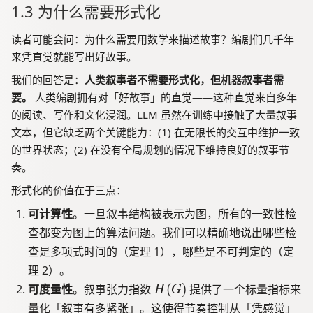
1.3 为什么需要形式化
读者可能会问：为什么需要用数学来描述故事？编剧们几千年
来凭直觉就能写出好故事。
我们的回答是：
人类叙事者不需要形式化，但机器叙事者需
要。
人类编剧拥有对「好故事」的直觉——这种直觉来自多年
的阅读、写作和文化浸润。LLM 虽然在训练中接触了大量叙事
文本，但它缺乏两个关键能力：(1) 在无限长的交互中维护一致
的世界状态；(2) 在没有全局规划的情况下维持良好的叙事节
奏。
形式化的价值在于三点：
可计算性
。一旦叙事结构被表示为图，所有的一致性检
查都变为图上的算法问题。我们可以精确地说出哪些检
查是多项式时间的（定理 1），哪些是不可判定的（定
理 2）。
H
可度量性
。叙事张力指数
(
)
提供了一个标量指标来
H
G
(
量化「叙事有多紧张」。这使得节奏控制从「凭感觉」