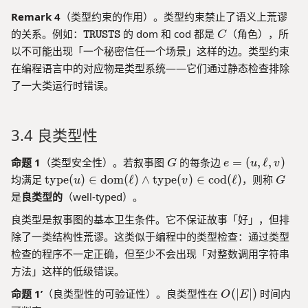
o
{
Remark 4
d
（类型约束的作用）。类型约束禁止了语义上荒谬
F
}
\
C
的关系。例如：
的 dom 和 cod 都是
（角色），所
TRUSTS
C
}
(
t
以不可能出现「一个秘密信任一个场景」这样的边。类型约束
_
\
e
{
在编程语言中的对应物是类型系统——它们通过静态检查排除
el
x
\
了一大类运行时错误。
l)
tt
te
\
t
x
s
{
t
3.4 良类型性
u
T
{
b
R
c
se
G
e
命题 1
（类型安全性）。若叙事图
U
的每条边
=
(
,
ℓ
,
)
G
e
u
v
a
te
=
S
\
G
均满足
type
(
)
∈
dom
(
ℓ
)
∧
type
(
)
∈
cod
(
ℓ
)
，则称
u
v
G
u
q
(
T
te
是
良类型的
（well-typed）。
s
\
u
S
x
al
O
,
良类型是叙事图的基本卫生条件。它不保证故事「好」，但排
}
t
}
m
\
{
除了一类结构性荒谬。这类似于编程中的类型检查：通过类型
}
e
el
t
检查的程序不一定正确，但至少不会出现「对整数调用字符串
\
g
l,
y
}
方法」这样的低级错误。
a
v
p
\
)
O
命题 1’
（良类型性的可验证性）。良类型性在
e
(
∣
∣
)
时间内
O
E
ti
(|