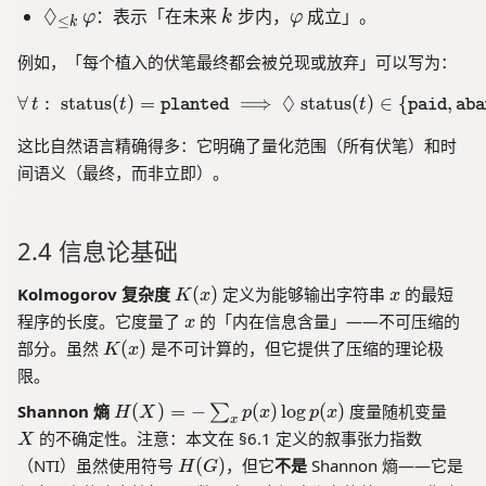
o
p
p
d
\
◊
k
\
\
：表示「在未来
步内，
成立」。
φ
te
k
φ
≤
k
n
h
h
a
t
D
v
x
d
i
i
o
_
例如，「每个植入的伏笔最终都会被兑现或放弃」可以写为：
ia
a
t
\,
p
N
{
m
r
\
◊
∀
:
status
(
)
=
⟹
\forall\, t:\; \text{status}
status
(
)
∈
{
,
)
t
t
planted
t
paid
aba
s
o
p
v
/
y
n
h
这比自然语言精确得多：它明确了量化范围（所有伏笔）和时
a
2
m
d
i
间语义（最终，而非立即）。
r
}
_
p
}
{
-
hi
\l
2.4 信息论基础
A
e
_
q
{
K
x
Kolmogorov 复杂度
(
)
定义为能够输出字符串
的最短
K
x
x
k
\
(
x
程序的长度。它度量了
的「内在信息含量」——不可压缩的
x
}
te
x
K
部分。虽然
(
)
是不可计算的，但它提供了压缩的理论极
K
x
x
)
\,
(
限。
t
\
x
{
H
X
Shannon 熵
(
)
=
−
(
)
lo
g
(
)
度量随机变量
v
∑
)
H
X
p
x
p
x
x
s
(
a
的不确定性。注意：本文在 §6.1 定义的叙事张力指数
X
y
X
r
H
（NTI）虽然使用符号
(
)
，但它
不是
Shannon 熵——它是
H
G
m
)