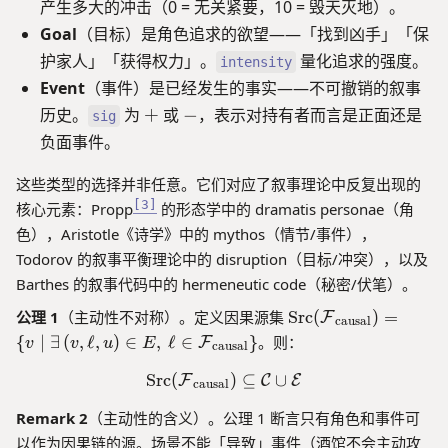
h
o
产生多大的冲击（0 = 无关紧要，10 = 毁天灭地）。
y
tt
ie
sf
p
Goal
（目标）是角色追求的欲望——「找到凶手」「保
t{
v
{
i
su
e
护家人」「获得权力」。
量化追求的强度。
intensity
G
n
bt
d
},
Event
（事件）是已经发生的事实——不可撤销的叙事
g
le
},
\
},
+
-
历史。
为
+
或
−
，表示对持有者而言是正面还是
}\
sig
\
m
\
}
t
负面事件。
a
t
e
t
e
x
这些类型的选择并非任意。它们对应了叙事理论中反复出现的
h
x
tt
[3]
核心元素：Propp
的形态学中的 dramatis personae（角
sf
tt
t
{
色），Aristotle《诗学》中的 mythos（情节/事件），
t
{
E
{
Todorov 的叙事平衡理论中的 disruption（目标/冲突），以及
a
}
p
Barthes 的叙事代码中的 hermeneutic code（秘密/伏笔）。
b
\
ai
a
\
}
公理 1
（主动性不对称）。定义因果源集
Src
(
)
=
F
d
causal
n
te
},
{
∣
∃
(
,
ℓ
,
)
∈
,
ℓ
∈
}
。则：
F
v
v
u
E
d
causal
x
\
o
t
Src
(
\text{Src}(\mathcal{F}_{\t
)
⊆
∪
F
C
E
t
causal
n
{
e
e
Remark 2
（主动性的含义）。公理 1 断言只有角色和事件可
S
x
d
rc
以作为因果链的源。场景不能「导致」事件（酒馆不会主动攻
tt