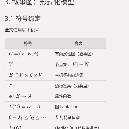
3. 叙事图：形式化模型
}
\
f{
\
=
\
}
)
m
x
f(
n
t
^
=
a
\
o
*
}
e
3.1 符号约定
0
m
t
\
))
q
a
m
h
-
\
全文使用以下记号：
t
a
b
V
m
h
t
f{
(
a
符号
含义
b
h
x
\
t
f{
b
G = (V, E, \phi)
=
(
,
,
)
有向属性图（叙事图）
G
V
E
ϕ
}
m
h
x
b
^
a
b
}
{
V
|V| = N
节点集，
∣
∣
=
V
V
N
*
t
f{
(
R
E \subseteq V \times \mathcal{L} \times V
⊆
×
×
带标签有向边集
h
L
x
E
n
V
V
}
))
_
b
}
\mathcal{L}
边标签集（力类型）
L
{
f{
^
\
x
*
\phi: E \to \mathcal{A}
:
→
属性函数
A
ϕ
E
g
}
e
L(G) = D - A
(
)
=
−
图 Laplacian
L
G
D
A
)
q
<
0 = \lambda_1 \leq \lambda_2 \leq \cdots
L
0
=
≤
≤
⋯
的特征值谱
λ
λ
L
0
1
2
0
}
\lambda_2(G)
(
)
Fiedler 值（代数连通度）
λ
G