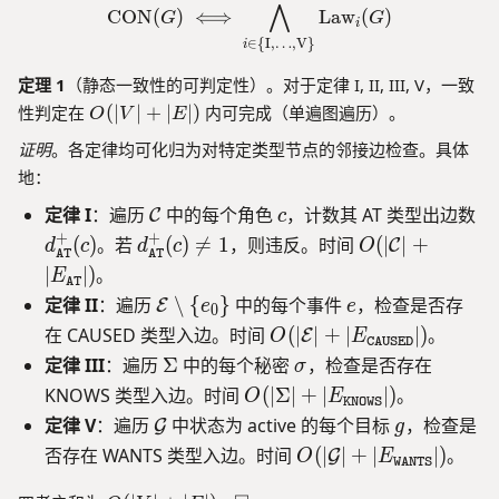
⋀
\text{CON}(G) \iff \bigwed
CON
(
)
⟺
Law
(
)
G
G
i
∈
{
I
,
…
,
V
}
i
定理 1
（静态一致性的可判定性）。对于定律 I, II, III, V，一致
O
性判定在
(
∣
∣
+
∣
∣
)
内可完成（单遍图遍历）。
O
V
E
(|
证明
。各定律均可化归为对特定类型节点的邻接边检查。具体
V
地：
|
+
\
c
d
定律 I
：遍历
中的每个角色
，计数其 AT 类型出边数
C
c
|
m
_
+
+
d
O
(
)
。若
(
)

=
1
，则违反。时间
(
∣
∣
+
C
d
c
d
c
O
E
AT
AT
a
{
_
(|
∣
∣
)
|)
。
E
AT
t
\
{
\
\
e
定律 II
：遍历
∖
{
}
中的每个事件
，检查是否存
E
e
e
0
h
te
\
m
m
O
在 CAUSED 类型入边。时间
(
∣
∣
+
∣
∣
)
。
E
O
E
c
x
te
a
CAUSED
a
(|
\
\
定律 III
：遍历
Σ
中的每个秘密
，检查是否存在
al
tt
σ
x
t
t
\
Si
si
{
t
O
KNOWS 类型入边。时间
(
∣
Σ
∣
+
∣
∣
)
。
tt
h
O
E
h
KNOWS
m
g
g
C
{
(|
t
c
\
g
定律 V
：遍历
中状态为 active 的每个目标
，检查是
G
g
c
a
m
m
}
A
\
{
al
m
O
否存在 WANTS 类型入边。时间
(
∣
∣
+
∣
∣
)
。
al
G
O
E
t
a
a
WANTS
T
Si
A
{
a
(|
{
h
}
g
T
C