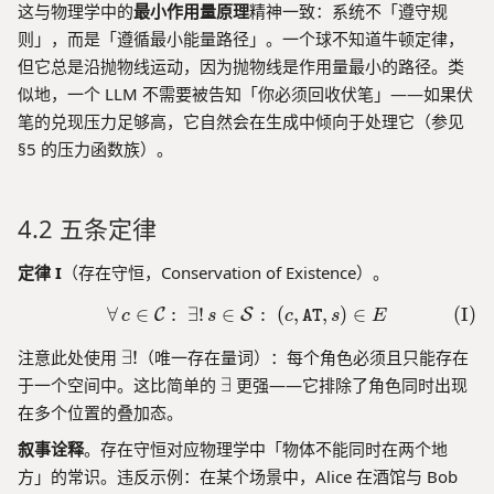
d
x
这与物理学中的
最小作用量原理
精神一致：系统不「遵守规
d
o
t
则」，而是「遵循最小能量路径」。一个球不知道牛顿定律，
\
m
{
te
但它总是沿抛物线运动，因为抛物线是作用量最小的路径。类
}
c
x
似地，一个 LLM 不需要被告知「你必须回收伏笔」——如果伏
(
o
t
笔的兑现压力足够高，它自然会在生成中倾向于处理它（参见
\
d
{
el
}
§5 的压力函数族）。
t
l)
(
y
\
p
e
4.2 五条定律
e
ll
}
)
(
定律 I
（存在守恒，Conservation of Existence）。
v
∀
∈
:
∃
!
∈
\forall\, c \in \mathcal{C}:\
:
(
,
,
)
∈
(
I
)
)
C
S
c
s
c
AT
s
E
\i
\
注意此处使用
∃
!
（唯一存在量词）：每个角色必须且只能存在
n
e
\
于一个空间中。这比简单的
∃
更强——它排除了角色同时出现
\
x
e
te
在多个位置的叠加态。
i
x
x
s
叙事诠释
。存在守恒对应物理学中「物体不能同时在两个地
i
t
t
s
方」的常识。违反示例：在某个场景中，Alice 在酒馆与 Bob
{