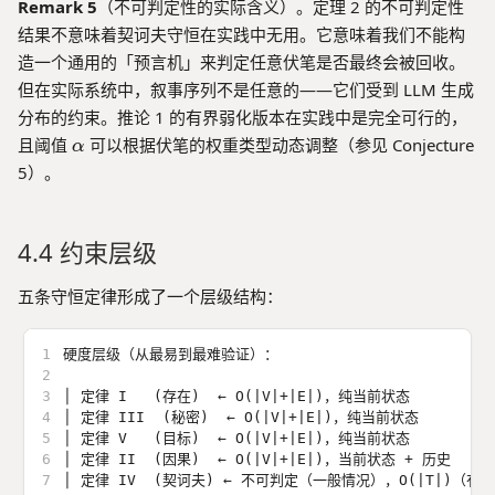
al
o
t
h
s
Remark 5
（不可判定性的实际含义）。定理 2 的不可判定性
m
p
}
a
d
{
n
a
ol
a
h
\
结果不意味着契诃夫守恒在实践中无用。它意味着我们不能构
w
}
T
d
v
t
a
e
I
造一个通用的「预言机」来判定任意伏笔是否最终会被回收。
}
_
e
h
x
V
但在实际系统中，叙事序列不是任意的——它们受到 LLM 生成
}
{
d
c
i
}
分布的约束。推论 1 的有界弱化版本在实践中是完全可行的，
\
\l
}
al
s
e
\
且阈值
e
可以根据伏笔的权重类型动态调整（参见 Conjecture
(t
α
{
t
xi
a
q
,
5）。
T
s
st
l
\
m
}|
s
p
al
)
)
n
h
p
4.4 约束层级
_
a
h
t:
a
五条守恒定律形成了一个层级结构：
\
}
te
x
1
硬度层级（从最易到最难验证）：
t
2
{
3
│ 定律 I   (存在)  ← O(|V|+|E|)，纯当前状态
4
│ 定律 III  (秘密)  ← O(|V|+|E|)，纯当前状态
st
5
│ 定律 V   (目标)  ← O(|V|+|E|)，纯当前状态
a
6
│ 定律 II  (因果)  ← O(|V|+|E|)，当前状态 + 历史
t
7
│ 定律 IV  (契诃夫) ← 不可判定（一般情况），O(|T|)（有
u