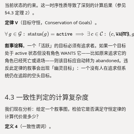
n
当前状态的约束。这一时序性质导致了深刻的计算后果（参见
d
§4.3 定理 2）。
定律 V
（目标守恒，Conservation of Goals）。
∀
∈
:
status
(
)
=
\forall\, g \in \mathcal{G}
⟹
∃
∈
:
(
,
(
V
)
,
G
C
g
g
active
c
c
WANTS
叙事诠释
。一个「活跃」的目标必须有追求者。如果一个目标
处于 active 状态但没有角色 WANTS 它——比如原来追求它的
角色已经死亡或退场——则该目标应自动转为 abandoned。违
反此定律的叙事会出现「幽灵目标」：一个没有人在追求但系
统仍在追踪的空头目标。
4.3 一致性判定的计算复杂度
我们现在分析：给定一个叙事图，检验它是否满足守恒定律的
计算代价是多少？
定义 4
（一致性谓词）。