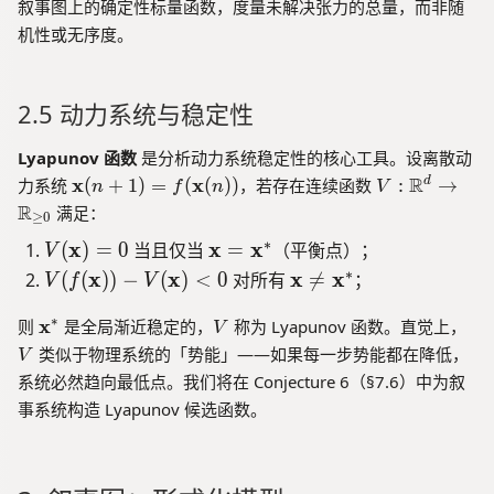
(
p
叙事图上的确定性标量函数，度量未解决张力的总量，而非随
}
=
G
hi
机性或无序度。
}
-
)
\
s
u
2.5 动力系统与稳定性
m
_
Lyapunov 函数
是分析动力系统稳定性的核心工具。设离散动
x
\
V
R
x
x
力系统
(
+
1
)
=
(
(
)
)
，若存在连续函数
:
→
d
n
f
n
V
p
m
:
R
满足：
≥
0
(
a
\
x
∗
V
\
x
x
x
(
)
=
0
当且仅当
=
（平衡点）；
V
t
m
)
(
m
h
a
∗
V
\
x
x
x
x
(
(
)
)
−
(
)
<
0
对所有

=
；
V
f
V
\l
\
a
b
t
(f
m
o
f{
h
m
t
\
V
V
∗
x
则
是全局渐近稳定的，
称为 Lyapunov 函数。直觉上，
(
a
V
g
x
b
m
a
h
\
t
类似于物理系统的「势能」——如果每一步势能都在降低，
V
p
}
b
a
t
b
m
h
系统必然趋向最低点。我们将在 Conjecture 6（§7.6）中为叙
(
(
{
t
h
f{
a
b
x
事系统构造 Lyapunov 候选函数。
n
R
h
b
x
t
f{
)
+
}
b
f{
}
h
x
1
^
f{
x
=
b
}
)
d
x